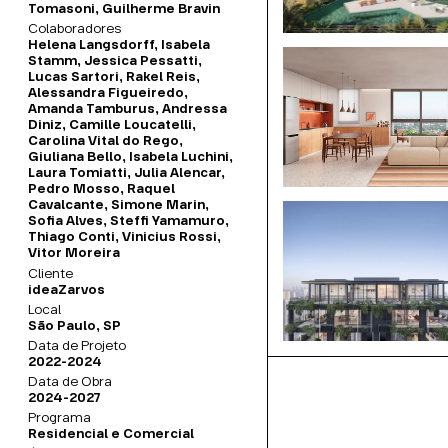
as a se sentar, olhar
Tomasoni, Guilherme Bravin
Colaboradores
composição dos
Helena Langsdorff, Isabela
 de características dos
Stamm, Jessica Pessatti,
Lucas Sartori, Rakel Reis,
 se percebe melhor as
Alessandra Figueiredo,
Amanda Tamburus, Andressa
ombra, entre sólidos e
Diniz, Camille Loucatelli,
 diagonais. As paletas
Carolina Vital do Rego,
Giuliana Bello, Isabela Luchini,
rde da vegetação.
Laura Tomiatti, Julia Alencar,
Pedro Mosso, Raquel
Cavalcante, Simone Marin,
Sofia Alves, Steffi Yamamuro,
Thiago Conti, Vinicius Rossi,
Vitor Moreira
Cliente
ideaZarvos
Local
São Paulo, SP
Data de Projeto
2022-2024
Data de Obra
2024-2027
Programa
Residencial e Comercial