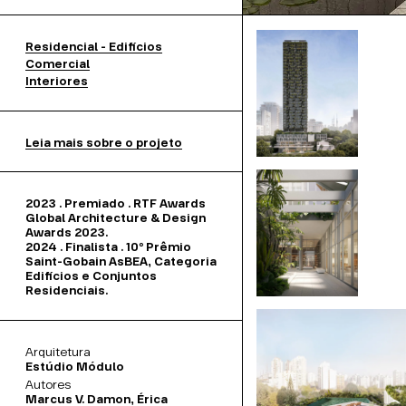
 para uma pequena
or um passeio
Residencial - Edifícios
as. O embasamento
Comercial
Interiores
ências, com altura
ecuada em relação ao
levada do
Leia mais sobre o projeto
tis. A solução torna
ve, melhorando a
ública.
2023 . Premiado . RTF Awards
Global Architecture & Design
Awards 2023.
a humana
, a intenção
2024 . Finalista . 10º Prêmio
Saint-Gobain AsBEA, Categoria
sfera de
Edifícios e Conjuntos
Residenciais.
 o momento da
s percursos. No
 o acesso aos
Arquitetura
por água e
Estúdio Módulo
Autores
os são posicionados
Marcus V. Damon, Érica