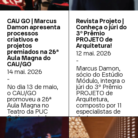
CAU GO | Marcus
Revista Projeto |
Damon apresenta
Conheça o júri do
processos
3º Prêmio
criativos e
PROJETO de
projetos
Arquitetura!
premiados na 26ª
12 mai. 2026
Aula Magna do
-
CAU/GO
Marcus Damon,
14 mai. 2026
sócio do Estúdio
-
Módulo, integra o
No dia 13 de maio,
júri do 3º Prêmio
o CAU/GO
PROJETO de
promoveu a 26ª
Arquitetura,
Aula Magna no
composto por 11
Teatro da PUC
especialistas de
Goiás, reunindo
destaque em
público diverso
arquitetura, design,
para debates sobre
fotografia, crítica e
arquitetura
artes, responsáveis