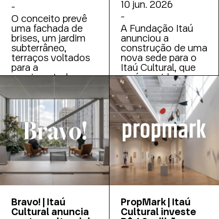
10 jun. 2026
-
-
O conceito prevê
uma fachada de
A Fundação Itaú
brises, um jardim
anunciou a
subterrâneo,
construção de uma
terraços voltados
nova sede para o
para a
Itaú Cultural, que
movimentada
será erguida em um
avenida e espaços
dos últimos
expositivos com
terrenos vagos da
pé-direito de até
Avenida Paulista,
seis metros
vizinho ao prédio
da Fiesp e próximo
à estação Trianon-
Masp do metrô,
com previsão de
inauguração em
2031.
Bravo! | Itaú
PropMark | Itaú
Cultural anuncia
Cultural investe