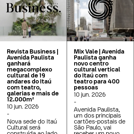
reunindo em seus
dedicados a
19 pavimentos uma
exposições,
ampla variedade de
espetáculos e
espaços voltados à
experiências
arte, à educação e
multimídia
à convivência.
Revista Business |
Mix Vale | Avenida
Avenida Paulista
Paulista ganha
ganhará
novo centro
megacomplexo
cultural vertical
cultural de 19
do Itaú com
andares do Itaú
teatro para 400
com teatro,
pessoas
galerias e mais de
10 jun. 2026
12.000m²
-
10 jun. 2026
Avenida Paulista,
-
um dos principais
Nova sede do Itaú
cartões-postais de
Cultural será
São Paulo, vai
construída ao lado
receber um novo