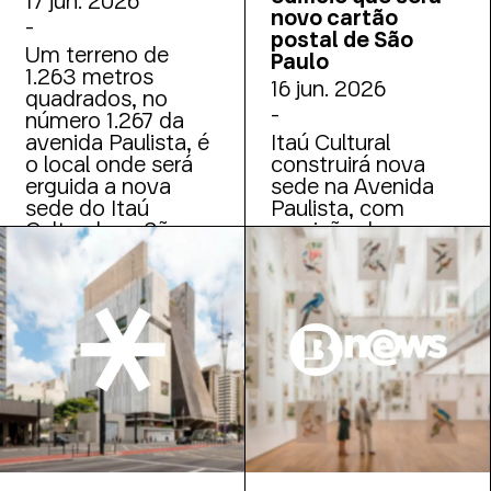
novo cartão
-
postal de São
Um terreno de
Paulo
1.263 metros
16 jun. 2026
quadrados, no
-
número 1.267 da
avenida Paulista, é
Itaú Cultural
o local onde será
construirá nova
erguida a nova
sede na Avenida
sede do Itaú
Paulista, com
Cultural em São
previsão de
Paulo. A Fundação
inauguração para
Itaú anunciou a
2031
construção do
edifício, situado ao
lado do Centro
Cultural Fiesp e a
poucos quarteirões
do Masp.