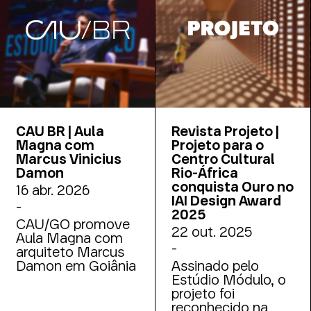
contemporânea,
por selecionar as
com participação
obras concluídas
do arquiteto
mais significativas
Marcus Damon, do
publicadas pela
Estúdio Módulo. |
PROJETO.
Foto: Silvio Simões
CAU BR | Aula
Revista Projeto |
Magna com
Projeto para o
Marcus Vinicius
Centro Cultural
Damon
Rio-África
conquista Ouro no
16 abr. 2026
IAI Design Award
-
2025
CAU/GO promove
22 out. 2025
Aula Magna com
-
arquiteto Marcus
Damon em Goiânia
Assinado pelo
Estúdio Módulo, o
projeto foi
reconhecido na