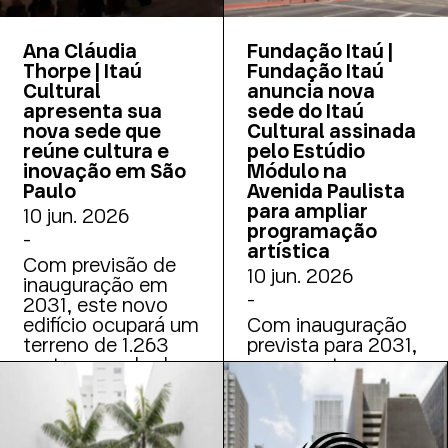
Ana Cláudia
Fundação Itaú |
Thorpe | Itaú
Fundação Itaú
Cultural
anuncia nova
apresenta sua
sede do Itaú
nova sede que
Cultural assinada
reúne cultura e
pelo Estúdio
inovação em São
Módulo na
Paulo
Avenida Paulista
para ampliar
10 jun. 2026
programação
-
artística
Com previsão de
10 jun. 2026
inauguração em
-
2031, este novo
edifício ocupará um
Com inauguração
terreno de 1.263
prevista para 2031,
metros quadrados
novo centro
e contemplará mais
cultural terá 19
de 12 mil metros
andares, maior
quadrados de área
capacidade de
construída,
público e espaços