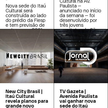
Cultural na Av.
Nova sede do Itaú
Paulista –
Cultural será
anunciado no início
construída ao lado
da semana – foi
do prédio da Fiesp
desenvolvido por
e tem previsão de
três jovens
entrega em 2031.
arquitetos de São
Estúdio Módulo é
Paulo que
responsável pelo
venceram uma
projeto
concorrência de
arquitetônico.
peso.
New City Brasil |
TV Gazeta |
Itaú Cultural
Avenida Paulista
revela planos para
vai ganhar nova
grande novo
sede do Itaú