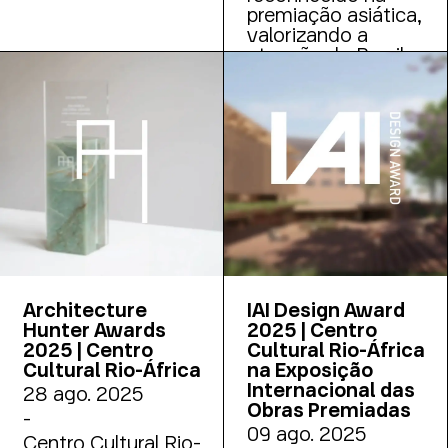
premiação asiática,
valorizando a
atuação do Brasil e
ampliando a
projeção global da
arquitetura
nacional
Architecture
IAI Design Award
Hunter Awards
2025 | Centro
2025 | Centro
Cultural Rio-África
Cultural Rio-África
na Exposição
Internacional das
28 ago. 2025
Obras Premiadas
-
09 ago. 2025
Centro Cultural Rio-