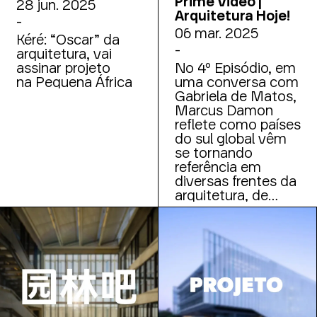
Prime Video |
28 jun. 2025
Arquitetura Hoje!
-
06 mar. 2025
Kéré: “Oscar” da
-
arquitetura, vai
assinar projeto
No 4º Episódio, em
na Pequena África
uma conversa com
Gabriela de Matos,
Marcus Damon
reflete como países
do sul global vêm
se tornando
referência em
diversas frentes da
arquitetura, de
tecnologia a
planejamento
urbano. No mesmo
episódio, o
arquiteto fala
também sobre o
projeto do Ágora
Tech Park.