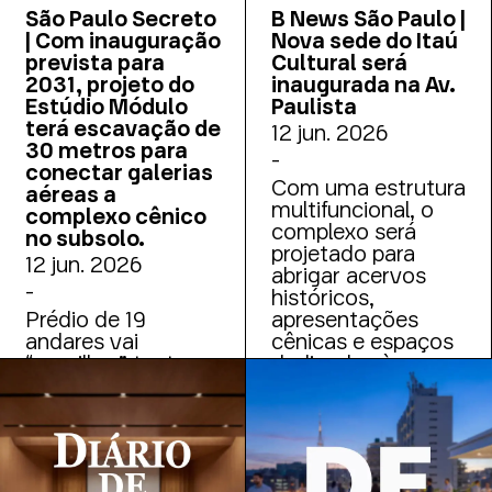
São Paulo Secreto
B News São Paulo |
| Com inauguração
Nova sede do Itaú
prevista para
Cultural será
2031, projeto do
inaugurada na Av.
Estúdio Módulo
Paulista
terá escavação de
12 jun. 2026
30 metros para
-
conectar galerias
Com uma estrutura
aéreas a
multifuncional, o
complexo cênico
complexo será
no subsolo.
projetado para
12 jun. 2026
abrigar acervos
-
históricos,
Prédio de 19
apresentações
andares vai
cênicas e espaços
“empilhar” teatros
dedicados à
e galerias na
gastronomia
Avenida Paulista,
com auditório
subterrâneo e
investimento de R$