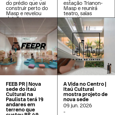
do prédio que vai
estação Trianon-
construir perto do
Masp e reunirá
Masp e revelou
teatro, salas
detalhes como
expositivas,
previsão de
anfiteatro,
inauguração
estúdios, loja e
restaurante-café
FEEB PR | Nova
A Vida no Centro |
sede do Itaú
Itaú Cultural
Cultural na
mostra projeto de
Paulista terá 19
nova sede
andares em
09 jun. 2026
terreno que
-
custou R$ 49