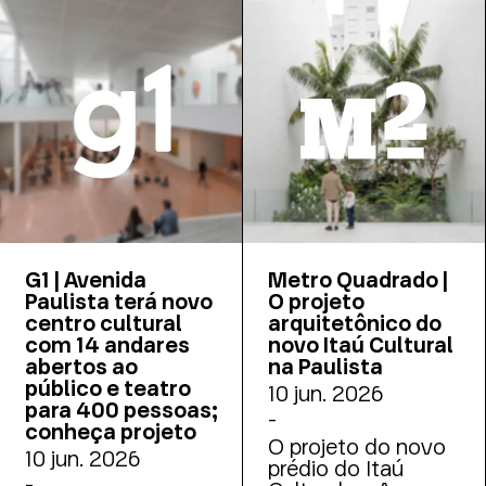
expositivos
Fundação Itaú
anunciou a
construção da
nova sede do Itaú
Cultural, com
previsão de
entrega para 2031.
G1 | Avenida
Metro Quadrado |
Paulista terá novo
O projeto
centro cultural
arquitetônico do
com 14 andares
novo Itaú Cultural
abertos ao
na Paulista
público e teatro
10 jun. 2026
para 400 pessoas;
-
conheça projeto
O projeto do novo
10 jun. 2026
prédio do Itaú
-