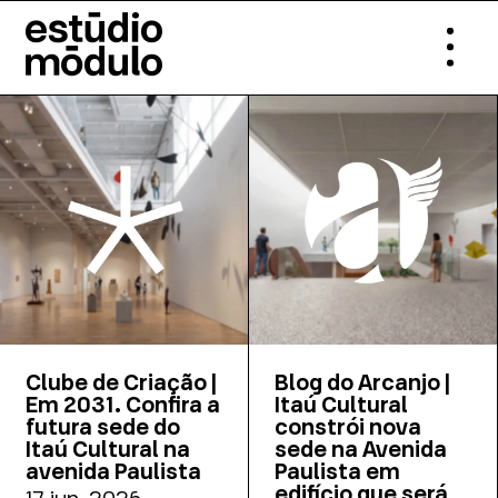
Clube de Criação |
Blog do Arcanjo |
Em 2031. Confira a
Itaú Cultural
futura sede do
constrói nova
Itaú Cultural na
sede na Avenida
avenida Paulista
Paulista em
edifício que será
17 jun. 2026