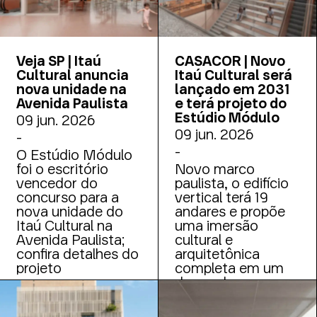
Veja SP | Itaú
CASACOR | Novo
Cultural anuncia
Itaú Cultural será
nova unidade na
lançado em 2031
Avenida Paulista
e terá projeto do
Estúdio Módulo
09 jun. 2026
09 jun. 2026
-
-
O Estúdio Módulo
foi o escritório
Novo marco
vencedor do
paulista, o edifício
concurso para a
vertical terá 19
nova unidade do
andares e propõe
Itaú Cultural na
uma imersão
Avenida Paulista;
cultural e
confira detalhes do
arquitetônica
projeto
completa em um
dos endereços
mais emblemáticos
do país