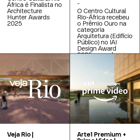
-
África é Finalista no
Architecture
O Centro Cultural
Hunter Awards
Rio-África recebeu
2025
o Prêmio Ouro na
categoria
Arquitetura (Edifício
Público) no IAI
Design Award
2025, uma das
mais importantes
premiações da
Ásia.
Veja Rio |
Arte1 Premium +