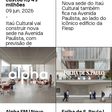
Nova sede do Itaú
milhões
Cultural também
09 jun. 2026
fica na Avenida
-
Paulista, ao lado do
Itaú Cultural vai
icônico edifício da
construir nova
Fiesp
sede na Avenida
Paulista, com
previsão de
inauguração para
2031. Instituição
apresentou projeto
do prédio que vai
construir perto do
Masp e revelou
detalhes como
previsão de
inauguração
Alpha FM | Novo
Folha de S. Paulo |