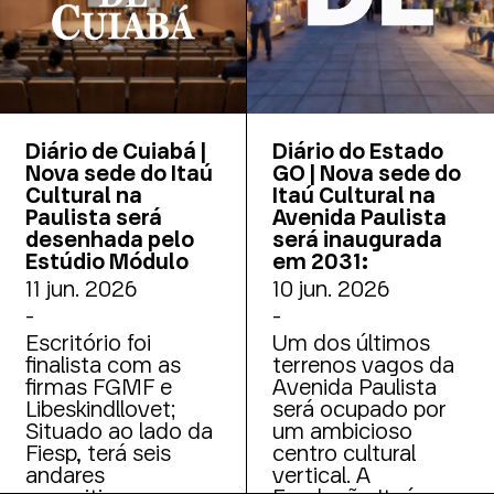
49 milhões
Diário de Cuiabá |
Diário do Estado
Nova sede do Itaú
GO | Nova sede do
Cultural na
Itaú Cultural na
Paulista será
Avenida Paulista
desenhada pelo
será inaugurada
Estúdio Módulo
em 2031:
11 jun. 2026
10 jun. 2026
-
-
Escritório foi
Um dos últimos
finalista com as
terrenos vagos da
firmas FGMF e
Avenida Paulista
Libeskindllovet;
será ocupado por
Situado ao lado da
um ambicioso
Fiesp, terá seis
centro cultural
andares
vertical. A