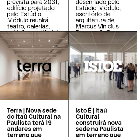
prevista para 2031,
desenhado pelo
edifício projetado
Estúdio Módulo,
pelo Estúdio
escritório de
Módulo reunirá
arquitetura de
teatro, galerias,
Marcus Vinicius
estúdios multimídia
Damon, Guilherme
e espaços de
Bravin e Erica
formação em um
Tomasoni.
espaço de mais de
12 mil m²
Terra | Nova sede
Isto É | Itaú
do Itaú Cultural na
Cultural
Paulista terá 19
construirá nova
andares em
sede na Paulista
terreno que
em terreno que