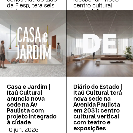
da Fiesp, terá seis
centro cultural
andares
vertical. A
expositivos, teatro
Fundação Itaú
para 428 pessoas e
anunciou a
conclusão prevista
construção da
para 2031
nova sede do Itaú
Cultural em um dos
últimos terrenos
disponíveis na via,
ao lado do edifício
da Fiesp e próximo
à estação Trianon-
Masp do metrô. A
entrega está
Casa e Jardim |
Diário do Estado |
prevista para 2031.
Itaú Cultural
Itaú Cultural terá
anuncia nova
nova sede na
sede na Av
Avenida Paulista
Paulista com
em 2031: centro
projeto integrado
cultural vertical
à cidade
com teatro e
exposições
10 jun. 2026